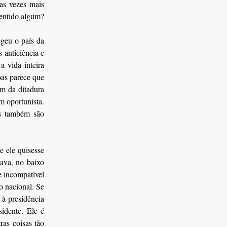
as vezes mais
sentido algum?
egeu o país da
 anticiência e
 vida inteira
oas parece que
im da ditadura
m oportunista.
es também são
e ele quisesse
tava, no baixo
e incompatível
o nacional. Se
 à presidência
idente. Ele é
as coisas tão