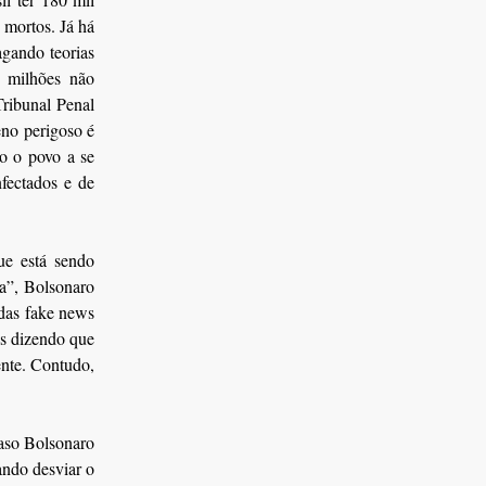
 mortos. Já há
agando teorias
e milhões não
Tribunal Penal
eno perigoso é
do o povo a se
fectados e de
ue está sendo
ça”, Bolsonaro
 das fake news
s dizendo que
ente. Contudo,
caso Bolsonaro
ando desviar o