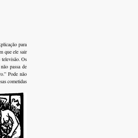
 que ele sair
 televisão. Os
o não passa de
ro.” Pode não
osas cometidas