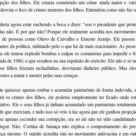
upção dos filhos. Ele estaria cometendo um crime ainda maior e vári
 desviar o foco de crimes menores dos filhos. Entendem como não faz 
eria agora estar enchendo a boca e dizer: “sou o presidente que prot
s não. E por que não? Porque ele realmente acredita nos movimentos
as de pessoas como Olavo de Carvalho e Ernesto Araújo. Ele passou a
ntes da política, militando pelo o que há de mais reacionário. As pess
 ele tentou explodir bombas e culpar os comunistas para impedir o f
cada de 1980, o que resultou na sua expulsão do exército. Ele não é só u
eus filhos fizeram rachadinhas, desviaram dinheiro público. Mas el
ostos a matar e morrer pelas suas crenças.
te quisesse apenas roubar e acumular patrimônio de forma indevida, s
ir os crimes dos filhos, ele poderia simplesmente ter ficado onde es
slativo. Ele e seus filhos já tinham acumulado um patrimônio totalment
de que exerciam, e tudo isso só veio à luz agora que ele ganhou projeçã
sse apenas esconder sua corrupção, era só ele não ter sido candidatado
lugar. Não. Cortina de fumaça não explica o comportamento do pres
eça mesmo. O sujeito acredita sim no movimento antivacina e em outr