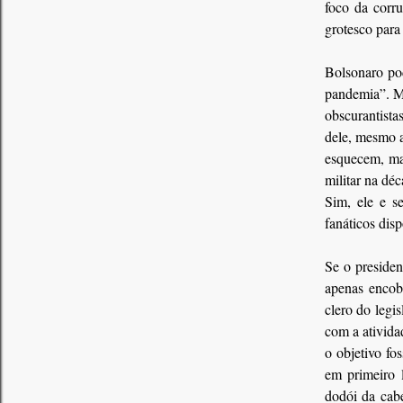
foco da corr
grotesco para
Bolsonaro pod
pandemia”. Ma
obscurantist
dele, mesmo a
esquecem, mas
militar na dé
Sim, ele e s
fanáticos disp
Se o presiden
apenas encobr
clero do legi
com a ativida
o objetivo fo
em primeiro 
dodói da cab