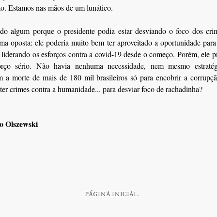
to. Estamos nas mãos de um lunático.
ido algum porque o presidente podia estar desviando o foco dos crim
ma oposta: ele poderia muito bem ter aproveitado a oportunidade par
 liderando os esforços contra a covid-19 desde o começo. Porém, ele pr
orço sério. Não havia nenhuma necessidade, nem mesmo estratég
m a morte de mais de 180 mil brasileiros só para encobrir a corrupç
er crimes contra a humanidade... para desviar foco de rachadinha?
o Olszewski
PÁGINA INICIAL