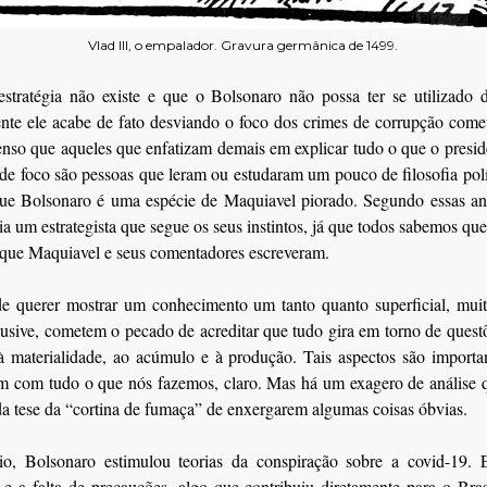
Vlad III, o empalador. Gravura germânica de 1499.
estratégia não existe e que o Bolsonaro não possa ter se utilizado 
nte ele acabe de fato desviando o foco dos crimes de corrupção come
enso que aqueles que enfatizam demais em explicar tudo o que o presi
de foco são pessoas que leram ou estudaram um pouco de filosofia pol
ue Bolsonaro é uma espécie de Maquiavel piorado. Segundo essas aná
ia um estrategista que segue os seus instintos, já que todos sabemos qu
 que Maquiavel e seus comentadores escreveram.
de querer mostrar um conhecimento um tanto quanto superficial, muit
lusive, cometem o pecado de acreditar que tudo gira em torno de ques
à materialidade, ao acúmulo e à produção. Tais aspectos são importa
im com tudo o que nós fazemos, claro. Mas há um exagero de análise 
a tese da “cortina de fumaça” de enxergarem algumas coisas óbvias.
io, Bolsonaro estimulou teorias da conspiração sobre a covid-19. E
e a falta de precauções, algo que contribuiu diretamente para o Bras