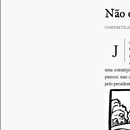
Não é
COMPARTIL
Já faz algum tempo que o termo “cortina de fumaça” tornou-se uma explicação para
uma estratég
parecer, mas 
pelo presiden