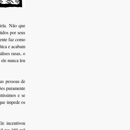
dela. Não que
tidos por seus
dente faz como
ítica e acabam
lises rasas, o
e ele nunca leu
as pessoas de
tões puramente
ntíssimos e se
que impede os
le incentivou
il ter 180 mil