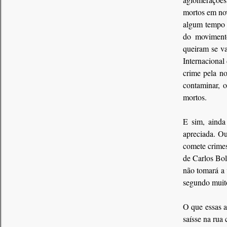
mortos em nov
algum tempo (
do movimento
queiram se va
Internacional
crime pela no
contaminar, 
mortos.
E sim, ainda
apreciada. Ou
comete crimes
de Carlos Bo
não tomará a 
segundo muito
O que essas a
saísse na rua