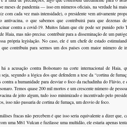
e meses de pandemia — isso em números oficiais, na verdade há mais
e com cada vez mais intensidade), o presidente vem ativamente prop
 antivacina, o que sabemos que contribuirá para que dezenas d
cinar contra a covid-19. Muitos falam que ele pode ser punido pelo 
 de Haia, mas não precisa: contribuir para a disseminação de um patóg
ssa própria legislação. No caso, ele é um chefe de estado estimulan
o que contribuiu para sermos um dos países com maior número de in
 há a acusação contra Bolsonaro na corte internacional de Haia, q
 seja, segundo a lógica dos que defendem a tese da “cortina de fuma
 contra a humanidade para desviar o foco da rachadinha do Flávio, e
lsonaro. Temos quase 200 mil mortos e um crescente número de pessoa
vacina de jeito algum, tudo isso minimizado e incentivado pelo presid
s, isso não passaria de cortina de fumaça, um desvio de foco.
nálises fracas não percebem é que isso seria equivalente a dizer que, 
 com uma M61 Vulcan e fuzilasse uma multidão, ele estaria apenas tent