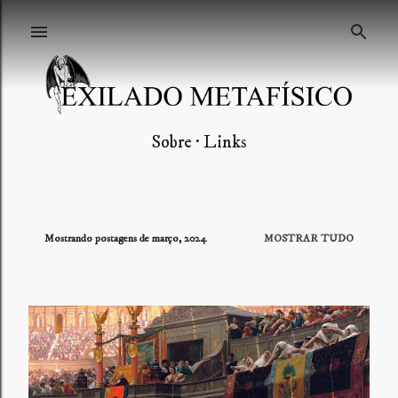
Pular para o conteúdo principal
Sobre
Links
Mostrando postagens de março, 2024
MOSTRAR TUDO
P
o
s
t
a