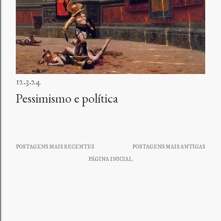
g
e
n
s
12.3.24
Pessimismo e política
POSTAGENS MAIS RECENTES
POSTAGENS MAIS ANTIGAS
PÁGINA INICIAL