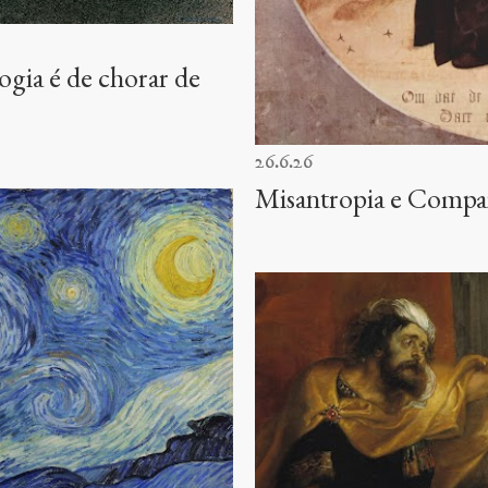
gia é de chorar de
26.6.26
Misantropia e Compa