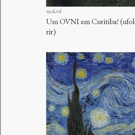
19.6.26
Um OVNI em Curitiba! (ufolo
rir)