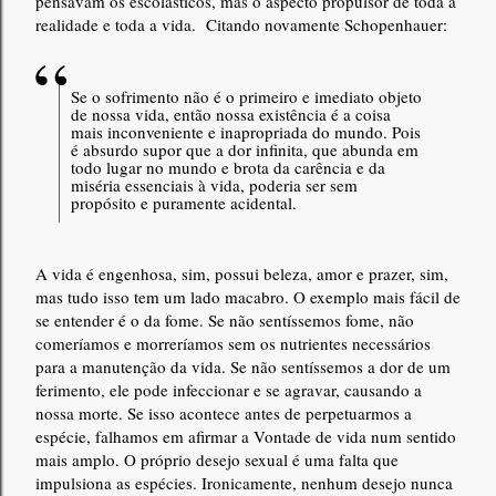
pensavam os escolásticos, mas o aspecto propulsor de toda a
realidade e toda a vida. Citando novamente Schopenhauer:
Se o sofrimento não é o primeiro e imediato objeto
de nossa vida, então nossa existência é a coisa
mais inconveniente e inapropriada do mundo. Pois
é absurdo supor que a dor infinita, que abunda em
todo lugar no mundo e brota da carência e da
miséria essenciais à vida, poderia ser sem
propósito e puramente acidental.
A vida é engenhosa, sim, possui beleza, amor e prazer, sim,
mas tudo isso tem um lado macabro. O exemplo mais fácil de
se entender é o da fome. Se não sentíssemos fome, não
comeríamos e morreríamos sem os nutrientes necessários
para a manutenção da vida. Se não sentíssemos a dor de um
ferimento, ele pode infeccionar e se agravar, causando a
nossa morte. Se isso acontece antes de perpetuarmos a
espécie, falhamos em afirmar a Vontade de vida num sentido
mais amplo. O próprio desejo sexual é uma falta que
impulsiona as espécies. Ironicamente, nenhum desejo nunca