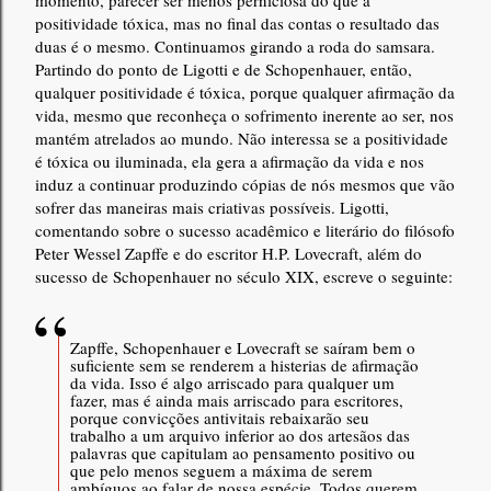
positividade tóxica, mas no final das contas o resultado das
duas é o mesmo. Continuamos girando a roda do samsara.
Partindo do ponto de Ligotti e de Schopenhauer, então,
qualquer positividade é tóxica, porque qualquer afirmação da
vida, mesmo que reconheça o sofrimento inerente ao ser, nos
mantém atrelados ao mundo. Não interessa se a positividade
é tóxica ou iluminada, ela gera a afirmação da vida e nos
induz a continuar produzindo cópias de nós mesmos que vão
sofrer das maneiras mais criativas possíveis. Ligotti,
comentando sobre o sucesso acadêmico e literário do filósofo
Peter Wessel Zapffe e do escritor H.P. Lovecraft, além do
sucesso de Schopenhauer no século XIX, escreve o seguinte:
Zapffe, Schopenhauer e Lovecraft se saíram bem o
suficiente sem se renderem a histerias de afirmação
da vida. Isso é algo arriscado para qualquer um
fazer, mas é ainda mais arriscado para escritores,
porque convicções antivitais rebaixarão seu
trabalho a um arquivo inferior ao dos artesãos das
palavras que capitulam ao pensamento positivo ou
que pelo menos seguem a máxima de serem
ambíguos ao falar de nossa espécie. Todos querem