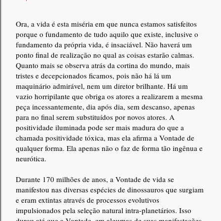
Ora, a vida é esta miséria em que nunca estamos satisfeitos
porque o fundamento de tudo aquilo que existe, inclusive o
fundamento da própria vida, é insaciável. Não haverá um
ponto final de realização no qual as coisas estarão calmas.
Quanto mais se observa atrás da cortina do mundo, mais
tristes e decepcionados ficamos, pois não há lá um
maquinário admirável, nem um diretor brilhante. Há um
vazio horripilante que obriga os atores a realizarem a mesma
peça incessantemente, dia após dia, sem descanso, apenas
para no final serem substituídos por novos atores. A
positividade iluminada pode ser mais madura do que a
chamada positividade tóxica, mas ela afirma a Vontade de
qualquer forma. Ela apenas não o faz de forma tão ingênua e
neurótica.
Durante 170 milhões de anos, a Vontade de vida se
manifestou nas diversas espécies de dinossauros que surgiam
e eram extintas através de processos evolutivos
impulsionados pela seleção natural intra-planetários. Isso
durou até que a Vontade, em algumas de suas manifestações