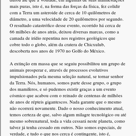
mais puras, isto é, na forma das forças da física, fez colidir
com a Terra um asteroide de cerca de 10 quilômetros de
diâmetro, a uma velocidade de 20 quilômetros por segundo.
O resultado catastrófico desse evento, ocorrido há cerca de
66 milhões de anos atrás, deixou diversas marcas, como a
camada de irídio repentina nos registros geológicos que
cobre todo o globo, além da cratera de Chicxulub,
descoberta nos anos de 1970 no Golfo do México.
A extinção em massa que se seguiu possibilitou um grupo de
animais prosperar e, através de processos evolutivos
impulsionados pela mesma seleção natural, se tornar senhor
da Terra. Nós, humanos, somos parte desse grupo, o grupo
dos mamíferos, e só pudemos existir graças a um evento
cósmico que acabou com o reinado de centenas de milhões
de anos de répteis gigantescos. Nada garante que o mesmo
não ocorrerá novamente. Dado o nosso conhecimento atual,
temos certeza de que, salvo algum milagre tecnológico ou até
mesmo sobrenatural, toda a vida cessará neste planeta, como
talvez já tenha cessado em outros. Não somos especiais, de
verdade, e tudo o que nos cerca é contingente, isto é,