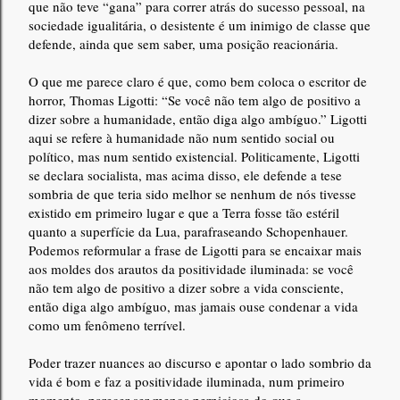
que não teve “gana” para correr atrás do sucesso pessoal, na
sociedade igualitária, o desistente é um inimigo de classe que
defende, ainda que sem saber, uma posição reacionária.
O que me parece claro é que, como bem coloca o escritor de
horror, Thomas Ligotti: “Se você não tem algo de positivo a
dizer sobre a humanidade, então diga algo ambíguo.” Ligotti
aqui se refere à humanidade não num sentido social ou
político, mas num sentido existencial. Politicamente, Ligotti
se declara socialista, mas acima disso, ele defende a tese
sombria de que teria sido melhor se nenhum de nós tivesse
existido em primeiro lugar e que a Terra fosse tão estéril
quanto a superfície da Lua, parafraseando Schopenhauer.
Podemos reformular a frase de Ligotti para se encaixar mais
aos moldes dos arautos da positividade iluminada: se você
não tem algo de positivo a dizer sobre a vida consciente,
então diga algo ambíguo, mas jamais ouse condenar a vida
como um fenômeno terrível.
Poder trazer nuances ao discurso e apontar o lado sombrio da
vida é bom e faz a positividade iluminada, num primeiro
momento, parecer ser menos perniciosa do que a