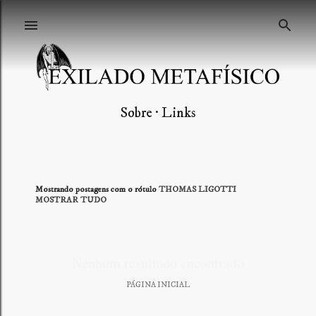
Pular para o conteúdo principal
Sobre
Links
Mostrando postagens com o rótulo
THOMAS LIGOTTI
P
MOSTRAR TUDO
o
s
Nenhum resultado encontrado
t
PÁGINA INICIAL
a